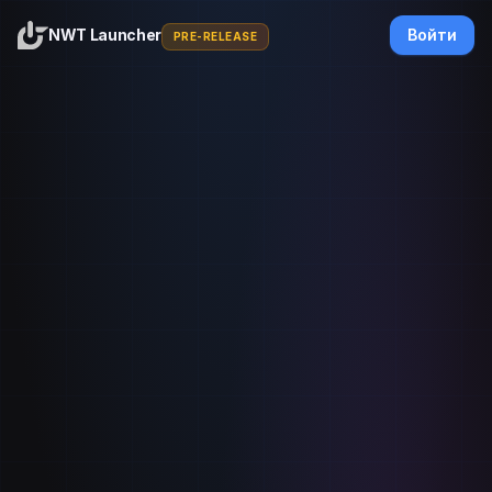
NWT Launcher
Войти
PRE-RELEASE